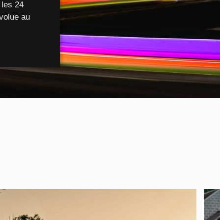
 les 24
volue au