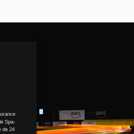
durance
de Spa-
e de 24