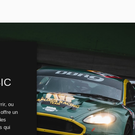
IC
rir, ou
offre un
des
s qui