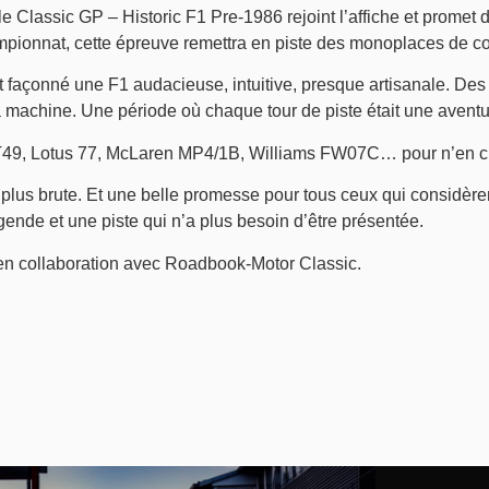
lassic GP – Historic F1 Pre-1986 rejoint l’affiche et promet de
mpionnat, cette épreuve remettra en piste des monoplaces de co
 façonné une F1 audacieuse, intuitive, presque artisanale. Des
la machine. Une période où chaque tour de piste était une avent
T49, Lotus 77, McLaren MP4/1B, Williams FW07C… pour n’en ci
plus brute. Et une belle promesse pour tous ceux qui considèren
gende et une piste qui n’a plus besoin d’être présentée.
en collaboration avec Roadbook-Motor Classic.